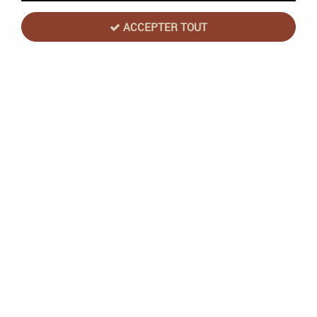
11 articles sur
11
ACCEPTER TOUT
Repos Prod
7 Wonders Dice - Repos Production
En stock
22,90 €
26,90 €