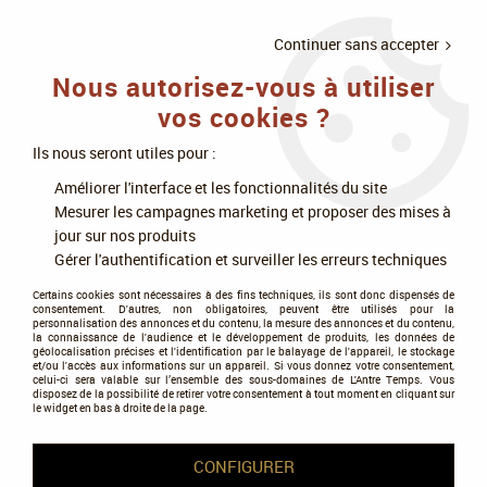
LIVRAISON
À PARTIR DE 75€
4X SANS
•
OFFERTE
D'ACHAT
FRAIS
Continuer sans accepter
Nous autorisez-vous à utiliser
0
vos cookies ?
Ils nous seront utiles pour :
Accueil
>
Jeux de société
>
Jeux en famille
>
Les grandes collections
>
Améliorer l'interface et les fonctionnalités du site
7 Wonders
Mesurer les campagnes marketing et proposer des mises à
jour sur nos produits
7 Wonders
Gérer l'authentification et surveiller les erreurs techniques
Certains cookies sont nécessaires à des fins techniques, ils sont donc dispensés de
consentement. D'autres, non obligatoires, peuvent être utilisés pour la
personnalisation des annonces et du contenu, la mesure des annonces et du contenu,
la connaissance de l'audience et le développement de produits, les données de
géolocalisation précises et l'identification par le balayage de l'appareil, le stockage
et/ou l'accès aux informations sur un appareil. Si vous donnez votre consentement,
Tous nos produits de la gamme
celui-ci sera valable sur l’ensemble des sous-domaines de L'Antre Temps. Vous
disposez de la possibilité de retirer votre consentement à tout moment en cliquant sur
le widget en bas à droite de la page.
TRIER & FILTRER
CONFIGURER