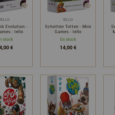
IELLO
IELLO
b Evolution -
Schotten Totten - Mini
S
ames - Iello
Games - Iello
M
n stock
En stock
4,00 €
14,00 €