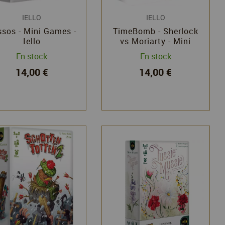
IELLO
IELLO
sos - Mini Games -
TimeBomb - Sherlock
Iello
vs Moriarty - Mini
Games - Yusuke Sato -
En stock
En stock
Iello
14,00 €
14,00 €