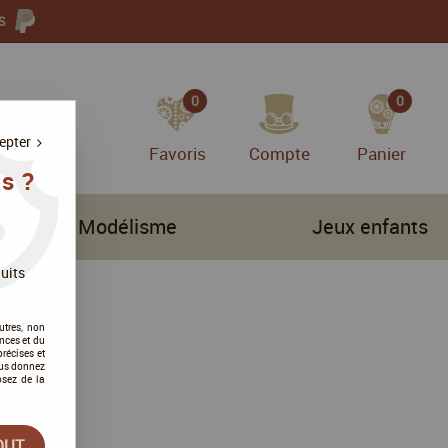
S
0
0
epter
Favoris
Compte
Panier
s ?
Modélisme
Jeux enfants
uits
utres, non
nces et du
récises et
vous donnez
osez de la
OUT