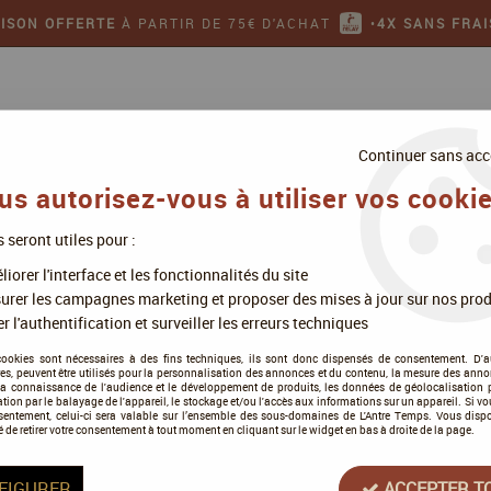
AISON OFFERTE
À PARTIR DE 75€ D'ACHAT
•
4X SANS FRAI
Continuer sans acc
us autorisez-vous à utiliser vos cookie
s seront utiles pour :
ollectionner
Jeux de figurines
iorer l'interface et les fonctionnalités du site
>
Iello Mini Games
urer les campagnes marketing et proposer des mises à jour sur nos prod
r l'authentification et surveiller les erreurs techniques
Iello Mini Games
cookies sont nécessaires à des fins techniques, ils sont donc dispensés de consentement. D'a
res, peuvent être utilisés pour la personnalisation des annonces et du contenu, la mesure des anno
la connaissance de l'audience et le développement de produits, les données de géolocalisation p
cation par le balayage de l'appareil, le stockage et/ou l'accès aux informations sur un appareil. Si 
sentement, celui-ci sera valable sur l’ensemble des sous-domaines de L'Antre Temps. Vous disp
é de retirer votre consentement à tout moment en cliquant sur le widget en bas à droite de la page.
Tous nos produits de la gamme
FIGURER
ACCEPTER T