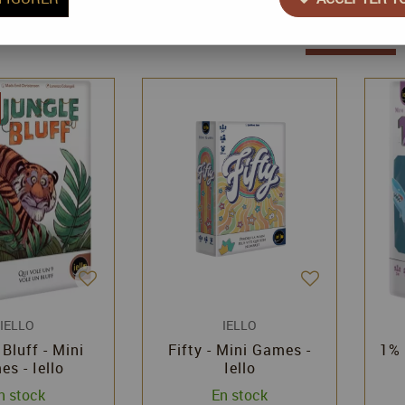
23 articles sur
23
IELLO
IELLO
Bluff - Mini
Fifty - Mini Games -
1% 
s - Iello
Iello
n stock
En stock