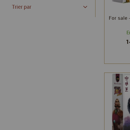
Trier par
For sale 
E
1