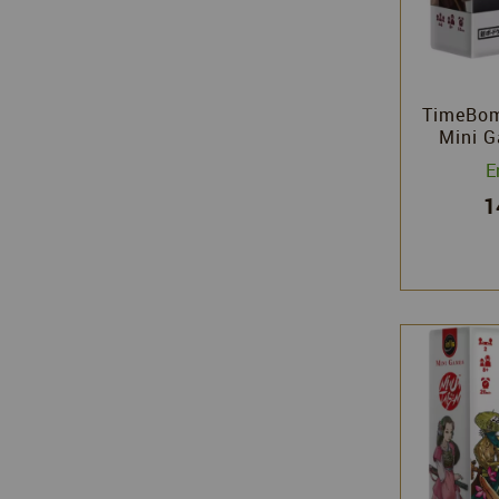
TimeBom
Mini G
E
1