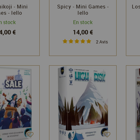
koji - Mini
Spicy - Mini Games -
Los
s - Iello
Iello
n stock
En stock
4,00 €
14,00 €
2
Avis