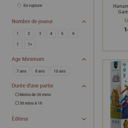
En rupture
Hanami
Game
E
Nombre de joueur
1
1
2
3
4
5
6
7
7+
Age Minimum
7 ans
8 ans
10 ans
Durée d'une partie
Moins de 30 mins
30 mins à 1h
Éditeur