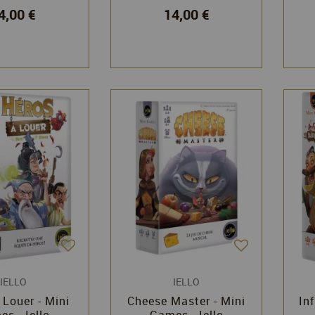
4,00 €
14,00 €
IELLO
IELLO
 Louer - Mini
Cheese Master - Mini
In
s - Iello
Games - Iello