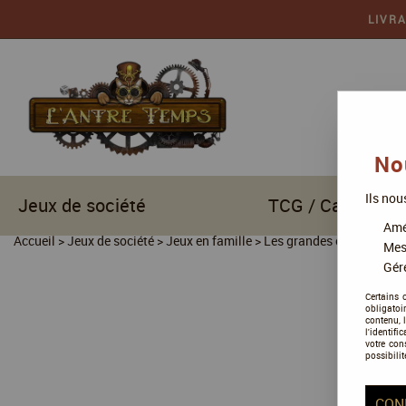
LIVR
No
Ils nou
Jeux de société
TCG / Cartes à c
Amél
Accueil
>
Jeux de société
>
Jeux en famille
>
Les grandes collections
Mes
Gére
Certains 
obligatoi
contenu, 
l'identifi
votre con
possibilit
CON